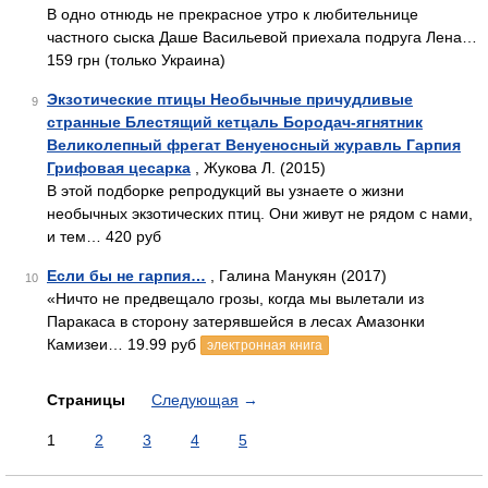
В одно отнюдь не прекрасное утро к любительнице
частного сыска Даше Васильевой приехала подруга Лена…
159 грн (только Украина)
Экзотические птицы Необычные причудливые
9
странные Блестящий кетцаль Бородач-ягнятник
Великолепный фрегат Венуеносный журавль Гарпия
Грифовая цесарка
, Жукова Л. (2015)
В этой подборке репродукций вы узнаете о жизни
необычных экзотических птиц. Они живут не рядом с нами,
и тем… 420 руб
Если бы не гарпия…
, Галина Манукян (2017)
10
«Ничто не предвещало грозы, когда мы вылетали из
Паракаса в сторону затерявшейся в лесах Амазонки
Камизеи… 19.99 руб
электронная книга
Страницы
Следующая
→
1
2
3
4
5