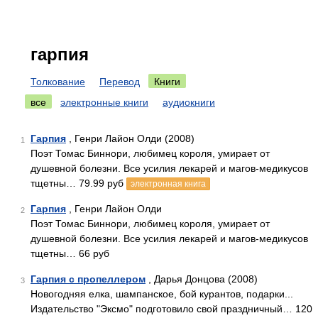
гарпия
Толкование
Перевод
Книги
все
электронные книги
аудиокниги
Гарпия
, Генри Лайон Олди (2008)
1
Поэт Томас Биннори, любимец короля, умирает от
душевной болезни. Все усилия лекарей и магов-медикусов
тщетны… 79.99 руб
электронная книга
Гарпия
, Генри Лайон Олди
2
Поэт Томас Биннори, любимец короля, умирает от
душевной болезни. Все усилия лекарей и магов-медикусов
тщетны… 66 руб
Гарпия с пропеллером
, Дарья Донцова (2008)
3
Новогодняя елка, шампанское, бой курантов, подарки...
Издательство "Эксмо" подготовило свой праздничный… 120